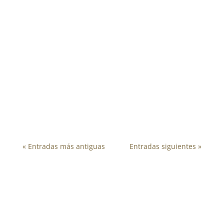
El pasado día 31 de enero tuvo lugar en
nuestro centro la Feria de Universidades
Privadas y Centros de Estudios organizada por
el Departamento de Orientación. Profesionales
de toda España realizaron charlas de
presentación de sus planes de estudios, para
luego acceder...
« Entradas más antiguas
Entradas siguientes »