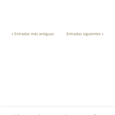
Escolar. El equipo formado por Lucía Carmen
Ojeda, Carlos Lozano, Miguel...
« Entradas más antiguas
Entradas siguientes »