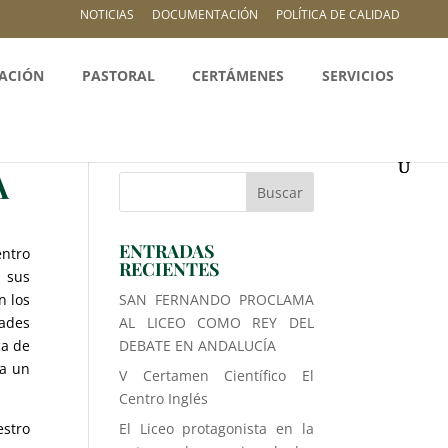
NOTICIAS
DOCUMENTACIÓN
POLÍTICA DE CALIDAD
ACIÓN
PASTORAL
CERTÁMENES
SERVICIOS
A
ENTRADAS
ntro
RECIENTES
n sus
n los
SAN FERNANDO PROCLAMA
dades
AL LICEO COMO REY DEL
ca de
DEBATE EN ANDALUCÍA
va un
V Certamen Científico El
Centro Inglés
estro
El Liceo protagonista en la