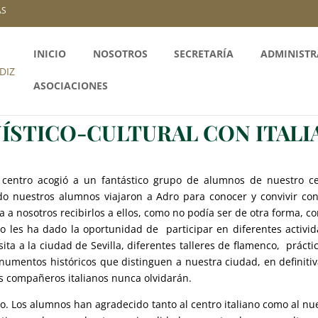
AS
INICIO
NOSOTROS
SECRETARÍA
ADMINISTR
ASOCIACIONES
ÍSTICO-CULTURAL CON ITALI
centro acogió a un fantástico grupo de alumnos de nuestro ce
o nuestros alumnos viajaron a Adro para conocer y convivir co
a a nosotros recibirlos a ellos, como no podía ser de otra forma, co
ro les ha dado la oportunidad de participar en diferentes activi
isita a la ciudad de Sevilla, diferentes talleres de flamenco, prácti
numentos históricos que distinguen a nuestra ciudad, en definiti
us compañeros italianos nunca olvidarán.
to. Los alumnos han agradecido tanto al centro italiano como al nu