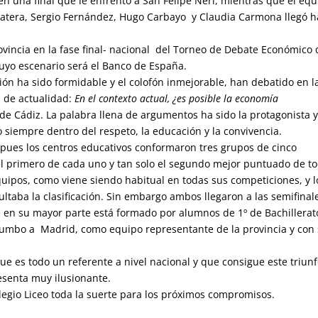
n una final que le enfrentó a San Felipe Neri, mientras que el equ
 Natera, Sergio Fernández, Hugo Carbayo y Claudia Carmona llegó h
provincia en la fase final- nacional del Torneo de Debate Económico
uyo escenario será el Banco de España.
ón ha sido formidable y el colofón inmejorable, han debatido en l
a de actualidad:
En el contexto actual, ¿es posible la economía
a de Cádiz. La palabra llena de argumentos ha sido la protagonista 
 siempre dentro del respeto, la educación y la convivencia.
, pues los centros educativos conformaron tres grupos de cinco
el primero de cada uno y tan solo el segundo mejor puntuado de t
uipos, como viene siendo habitual en todas sus competiciones, y l
ultaba la clasificación. Sin embargo ambos llegaron a las semifinal
 en su mayor parte está formado por alumnos de 1º de Bachillerat
 rumbo a Madrid, como equipo representante de la provincia y con
e es todo un referente a nivel nacional y que consigue este triun
esenta muy ilusionante.
egio Liceo toda la suerte para los próximos compromisos.