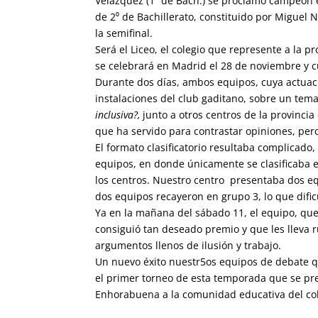
Velázquez (1⁰ de Bach.) se proclamó campeón e
de 2⁰ de Bachillerato, constituido por Miguel
la semifinal.
Será el Liceo, el colegio que represente a la 
se celebrará en Madrid el 28 de noviembre y c
Durante dos días, ambos equipos, cuya actuaci
instalaciones del club gaditano, sobre un tem
inclusiva?,
junto a otros centros de la provinci
que ha servido para contrastar opiniones, pero
El formato clasificatorio resultaba complicado
equipos, en donde únicamente se clasificaba 
los centros. Nuestro centro presentaba dos eq
dos equipos recayeron en grupo 3, lo que dific
Ya en la mañana del sábado 11, el equipo, que
consiguió tan deseado premio y que les lleva
argumentos llenos de ilusión y trabajo.
Un nuevo éxito nuestr5os equipos de debate qu
el primer torneo de esta temporada que se pr
Enhorabuena a la comunidad educativa del col