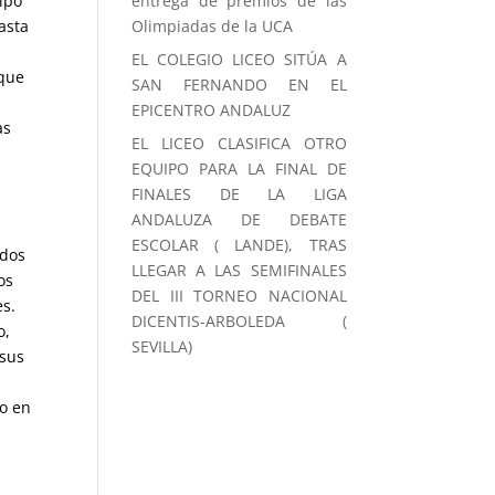
ipo
entrega de premios de las
asta
Olimpiadas de la UCA
EL COLEGIO LICEO SITÚA A
 que
SAN FERNANDO EN EL
EPICENTRO ANDALUZ
as
EL LICEO CLASIFICA OTRO
EQUIPO PARA LA FINAL DE
y
FINALES DE LA LIGA
ANDALUZA DE DEBATE
ESCOLAR ( LANDE), TRAS
odos
LLEGAR A LAS SEMIFINALES
os
DEL III TORNEO NACIONAL
es.
DICENTIS-ARBOLEDA (
o,
SEVILLA)
 sus
fo en