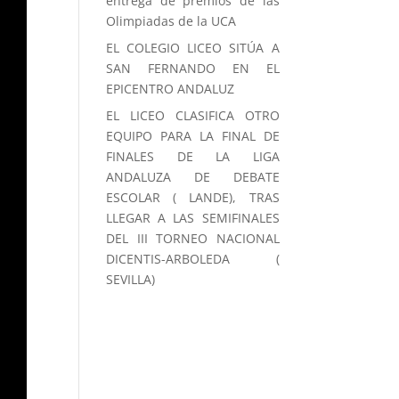
entrega de premios de las
Olimpiadas de la UCA
EL COLEGIO LICEO SITÚA A
SAN FERNANDO EN EL
EPICENTRO ANDALUZ
EL LICEO CLASIFICA OTRO
EQUIPO PARA LA FINAL DE
FINALES DE LA LIGA
ANDALUZA DE DEBATE
ESCOLAR ( LANDE), TRAS
LLEGAR A LAS SEMIFINALES
DEL III TORNEO NACIONAL
DICENTIS-ARBOLEDA (
SEVILLA)