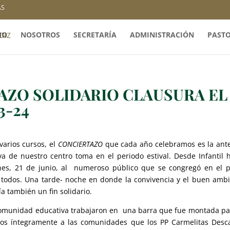
AS
IO
NOSOTROS
SECRETARÍA
ADMINISTRACIÓN
PAST
AZO SOLIDARIO CLAUSURA EL
3-24
arios cursos, el
CONCIERTAZO
que cada año celebramos es la ant
a de nuestro centro toma en el periodo estival. Desde Infantil 
nes, 21 de junio, al numeroso público que se congregó en el p
a todos. Una tarde- noche en donde la convivencia y el buen amb
a también un fin solidario.
comunidad educativa trabajaron en una barra que fue montada pa
dos íntegramente a las comunidades que los PP Carmelitas Desc