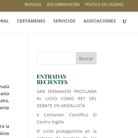
NOTICIAS
DOCUMENTACIÓN
POLÍTICA DE CALIDAD
ORAL
CERTÁMENES
SERVICIOS
ASOCIACIONES
ENTRADAS
RECIENTES
esala
SAN FERNANDO PROCLAMA
hasta
AL LICEO COMO REY DEL
atio,
DEBATE EN ANDALUCÍA
iente
V Certamen Científico El
Centro Inglés
ra la
El Liceo protagonista en la
alzos