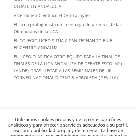
DEBATE EN ANDALUCÍA
V Certamen Científico El Centro Inglés
El Liceo protagonista en la entrega de premios de las
Olimpiadas de la UCA
EL COLEGIO LICEO SITÚA A SAN FERNANDO EN EL
EPICENTRO ANDALUZ
EL LICEO CLASIFICA OTRO EQUIPO PARA LA FINAL DE
FINALES DE LA LIGA ANDALUZA DE DEBATE ESCOLAR (
LANDE), TRAS LLEGAR A LAS SEMIFINALES DEL III
TORNEO NACIONAL DICENTIS-ARBOLEDA ( SEVILLA)
Utilizamos cookies propias y de terceros para fines
Calle Real, 225, 11100 San Fernando, Cádiz · 956 88
analíticos y para ofrecerle servicios adecuados a su perfil,
13 22
así como publicidad propia y de terceros. La base de
tratamiento es el consentimiento, salvo en el caso de las